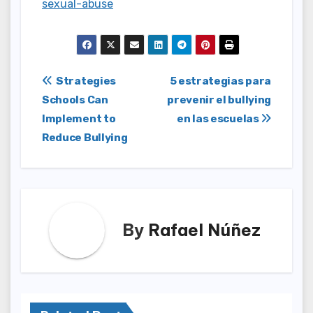
sexual-abuse
Post
Strategies
5 estrategias para
Schools Can
prevenir el bullying
navigation
Implement to
en las escuelas
Reduce Bullying
By
Rafael Núñez