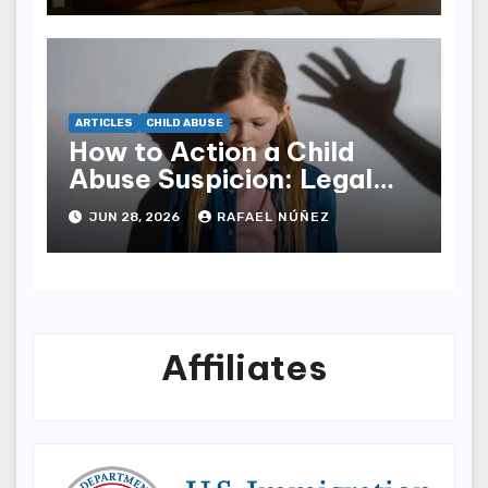
ARTICLES
CHILD ABUSE
How to Action a Child
Abuse Suspicion: Legal
Protocols, Tech Traces,
JUN 28, 2026
RAFAEL NÚÑEZ
and Victim Support
Affiliates